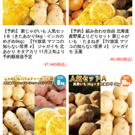
【予約】 新じゃがいも 人気セッ
【予約】組み合わせ自由 北海道
トB（きたあかり5kg・インカの
産野菜よりどりセット 新じゃが
めざめ5kg） 【TV放送 マツコの
いも ・たまねぎ 【TV放送 マツ
知らない世界 ♪】 ジャガイモ 北
コの知らない世界 ♪】 ジャガイ
あかり キタアカリ 11月上旬より
モ 玉葱
予約順発送予定
¥6,380
(税込)
¥7,440
(税込)