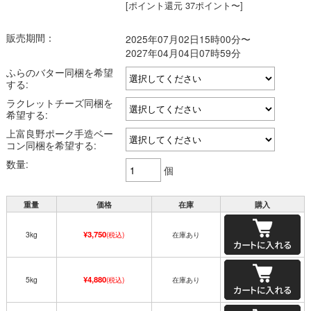
[ポイント還元 37ポイント〜]
販売期間：
2025年07月02日15時00分〜
2027年04月04日07時59分
ふらのバター同梱を希望
する:
ラクレットチーズ同梱を
希望する:
上富良野ポーク手造ベー
コン同梱を希望する:
数量:
個
重量
価格
在庫
購入
¥3,750
3kg
(税込)
在庫あり
¥4,880
5kg
(税込)
在庫あり