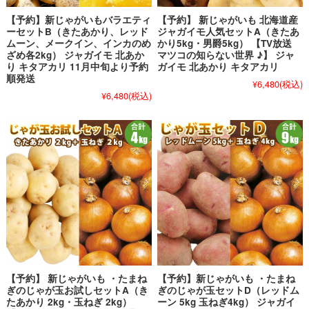
【予約】新じゃがいもバラエティ
【予約】 新じゃがいも 北海道産
ーセットB（きたあかり、レッド
ジャガイモ人気セットA（きたあ
ムーン、メークイン、インカのめ
かり5kg・男爵5kg） 【TV放送
ざめ各2kg） ジャガイモ 北あか
マツコの知らない世界 ♪】 ジャ
り キタアカリ 11月中旬より予約
ガイモ 北あかり キタアカリ
順発送
¥6,480
(税込)
¥6,480
(税込)
【予約】 新じゃがいも ・たまね
【予約】新じゃがいも ・たまね
ぎのじゃが玉お試しセットA（き
ぎのじゃが玉セットD（レッドム
たあかり 2kg・玉ねぎ 2kg）
ーン 5kg 玉ねぎ4kg） ジャガイ