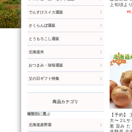
上旬頃よ
¥6
でんすけスイカ通販
さくらんぼ通販
とうもろこし通販
北海道米
おつまみ・珍味通販
父の日ギフト特集
商品カテゴリ
種類別に選ぶ
【予約】 玉ね
大〜２Lサ
北海道産野菜
葱 旨み 
道野菜 北