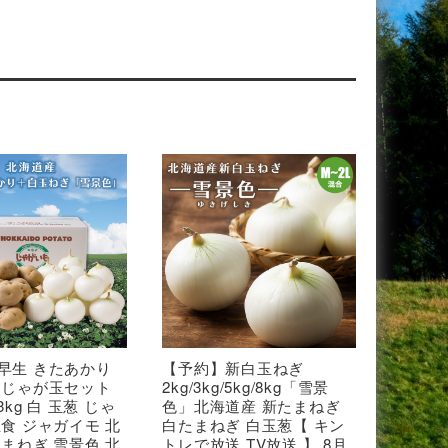
早生 きたあかり
【予約】新白玉ねぎ
 じゃが玉セット
2kg/3kg/5kg/8kg「雪景
3kg 白 玉葱 じゃ
色」北海道産 新たまねぎ
生食 ジャガイモ 北
白たまねぎ 白玉葱【 キン
たまねぎ 雪景色 北
トレで放送 TV放送 】 8月