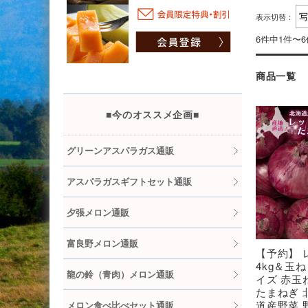
表示切替：
6件中1件〜
商品一覧
■今のオススメ企画■
グリーンアスパラガス通販
アスパラガスギフトセット通販
夕張メロン通販
富良野メロン通販
【予約】 
4kg＆玉ね
龍の鈴（青肉）メロン通販
イズ 赤玉
たまねぎ 
道産野菜 
メロン食べ比べセット通販