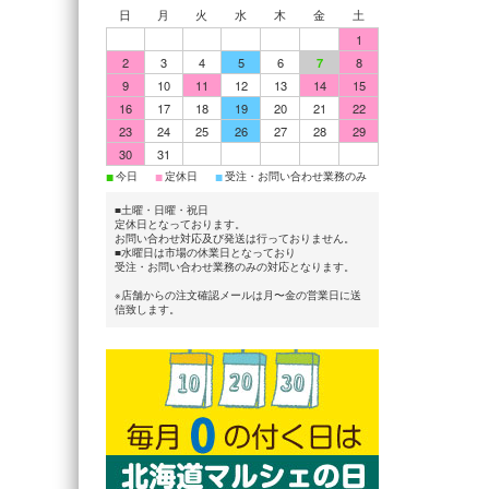
日
月
火
水
木
金
土
1
2
3
4
5
6
7
8
9
10
11
12
13
14
15
16
17
18
19
20
21
22
23
24
25
26
27
28
29
30
31
■
■
■
今日
定休日
受注・お問い合わせ業務のみ
■土曜・日曜・祝日
定休日となっております。
お問い合わせ対応及び発送は行っておりません。
■水曜日は市場の休業日となっており
受注・お問い合わせ業務のみの対応となります。
※店舗からの注文確認メールは月〜金の営業日に送
信致します。