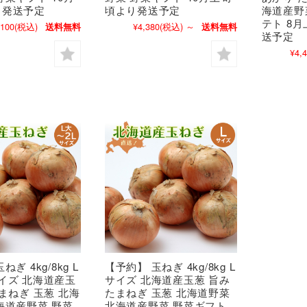
り発送予定
頃より発送予定
海道産野
テト 8
,100
(税込)
¥4,380
(税込)
～
送料無料
送料無料
送予定
¥4,
ぎ 4kg/8kg L
【予約】 玉ねぎ 4kg/8kg L
イズ 北海道産玉
サイズ 北海道産玉葱 旨み
たまねぎ 玉葱 北海
たまねぎ 玉葱 北海道野菜
海道産野菜 野菜
北海道産野菜 野菜ギフト