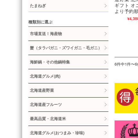
ギフト オ
たまねぎ
より予約
¥4,38
種類別に選ぶ
市場直送！海産物
蟹（タラバガニ・ズワイガニ・毛ガニ）
海鮮鍋・その他鍋特集
6件中1件〜
北海道グルメ(肉)
北海道産野菜
北海道産フルーツ
最高品質・北海道米
北海道グルメ(おつまみ・珍味)