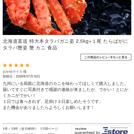
北海道直送 特大本タラバガニ姿 2.5kg×１尾 たらばがに
タラバ蟹姿 蟹 カニ 食品
おかゆライス 様
投稿日：2026年07月16日
九州にいる両親に北海道のカニを味わってほしくて購入しました。
届いてすぐに写真付きで感謝の連絡が来ましたが、でかい！とにか
くカニがでかい！
１日では食べきれず、足掛け３日楽しめたそうです。
また機会がありましたらよろしくお願いします！
1件～10件（全1045件） 1/105ページ