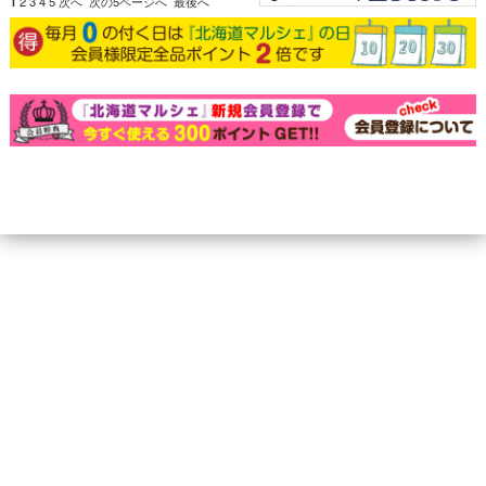
1
2
3
4
5
次へ
次の5ページへ
最後へ
個人情報の取り扱いについて
特定商取引法に関する表示
北海道マルシェについて
Copyright (C)2010 marumanfoods Co.,Ltd. All Rights Reserved.