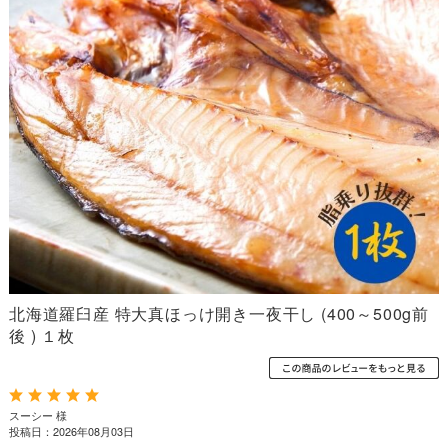
北海道羅臼産 特大真ほっけ開き一夜干し (400～500g前
後 ) １枚
スーシー 様
投稿日：2026年08月03日