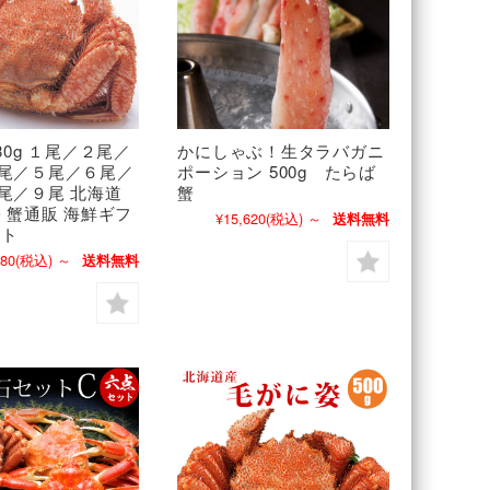
30g １尾／２尾／
かにしゃぶ！生タラバガニ
尾／５尾／６尾／
ポーション 500g たらば
尾／９尾 北海道
蟹
蟹 蟹通販 海鮮ギフ
¥15,620
(税込)
～
送料無料
フト
080
(税込)
～
送料無料