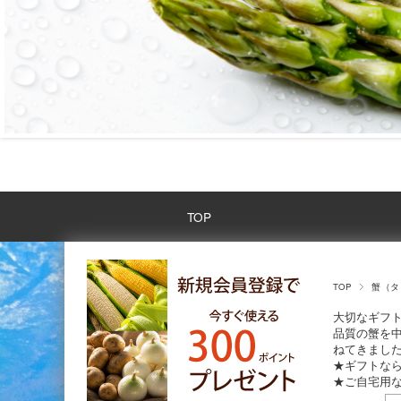
TOP
TOP
蟹（タ
大切なギフ
品質の蟹を
ねてきまし
★ギフト
★ご自宅