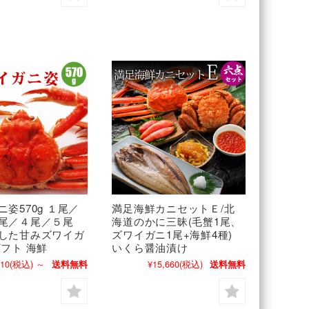
姿570g １尾／
満足海鮮カニセットＥ/北
尾／４尾／５尾
海道のかに三昧(毛蟹1尾、
した甘みズワイガ
ズワイガニ1尾+海鮮4種)
ギフト 海鮮
いくら醤油漬け
610
(税込)
～
¥15,660
(税込)
送料無料
送料無料