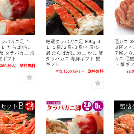
ラバガニ足 １
厳選タラバガニ足 800g ４
毛ガニ 3
 ５Ｌ たらばがに
Ｌ １肩/２肩/３肩/４肩/５
３尾／４
 蟹 タラバカニ 海
肩 たらばがに カニ かに 蟹
７尾／８
蟹ギフト
タラバカニ 海鮮ギフト 蟹
カニ 毛
ギフト
ト 蟹ギ
,380
(税込)
送料無料
¥13,150
(税込)
～
¥8,
送料無料