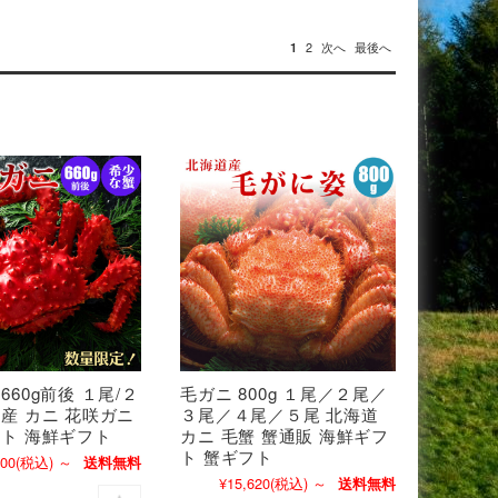
1
2
次へ
最後へ
660g前後 １尾/２
毛ガニ 800g １尾／２尾／
道産 カニ 花咲ガニ
３尾／４尾／５尾 北海道
フト 海鮮ギフト
カニ 毛蟹 蟹通販 海鮮ギフ
ト 蟹ギフト
700
(税込)
～
送料無料
¥15,620
(税込)
～
送料無料