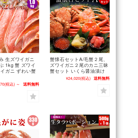
み 生ズワイガニ
蟹懐石セットA/毛蟹２尾、
 1kg 蟹 ズワイ
ズワイガニ２尾のカニ三昧
ワイガニ ずわい蟹
蟹セット いくら醤油漬け
¥24,020
(税込)
送料無料
870
(税込)
～
送料無料