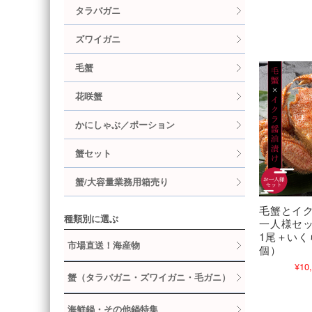
タラバガニ
ズワイガニ
毛蟹
花咲蟹
かにしゃぶ／ポーション
蟹セット
蟹/大容量業務用箱売り
毛蟹とイ
種類別に選ぶ
一人様セッ
1尾＋いくら
市場直送！海産物
個）
¥10
蟹（タラバガニ・ズワイガニ・毛ガニ）
海鮮鍋・その他鍋特集