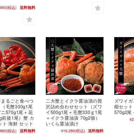
,950
(税込)
送料無料
蟹まるごと食べつ
二大蟹とイクラ醤油漬の贅
ズワイガ
（毛蟹330g1尾
沢詰め合わせセット（ズワ
能セット
ニ570g1尾＋花
イ500g1尾＋毛蟹330ｇ1尾
570g2
0g前後1尾）蟹 カ
＋イクラ醤油漬 70g2個）
¥2
ット 海鮮 セット
いくら醤油漬け
,860
(税込)
¥16,280
(税込)
送料無料
送料無料