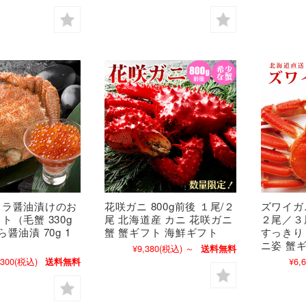
クラ醤油漬けのお
花咲ガニ 800g前後 １尾/２
ズワイガニ
ト（毛蟹 330g
尾 北海道産 カニ 花咲ガニ
２尾／３
醤油漬 70g 1
蟹 蟹ギフト 海鮮ギフト
すっきり
ニ姿 蟹
¥9,380
(税込)
～
送料無料
,300
(税込)
¥6,
送料無料