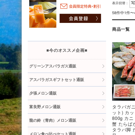
表示切替：
58件中1件〜
商品一覧
■今のオススメ企画■
グリーンアスパラガス通販
アスパラガスギフトセット通販
夕張メロン通販
タラバガニ
富良野メロン通販
ット) カ
800g カ
龍の鈴（青肉）メロン通販
蟹 たらば
タラバ脚 
メロン食べ比べセット通販