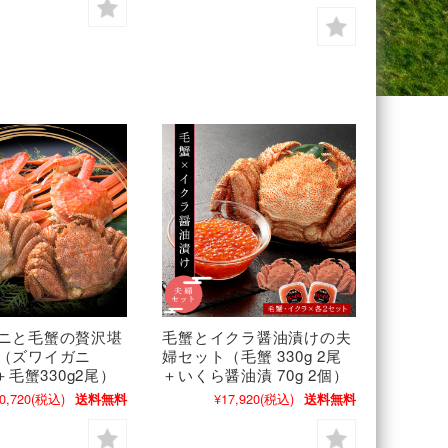
ニと毛蟹の贅沢堪
毛蟹とイクラ醤油漬けの夫
（ズワイガニ
婦セット（毛蟹 330g 2尾
尾＋毛蟹330g2尾）
＋いくら醤油漬 70g 2個）
0,720
(税込)
¥17,920
(税込)
送料無料
送料無料