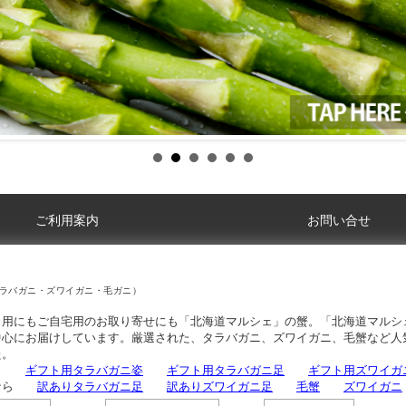
ご利用案内
お問い合せ
ラバガニ・ズワイガニ・毛ガニ）
ト用にもご自宅用のお取り寄せにも「北海道マルシェ」の蟹。「北海道マルシ
中心にお届けしています。厳選された、タラバガニ、ズワイガニ、毛蟹など人
た。
なら
ギフト用タラバガニ姿
ギフト用タラバガニ足
ギフト用ズワイガ
用なら
訳ありタラバガニ足
訳ありズワイガニ足
毛蟹
ズワイガニ