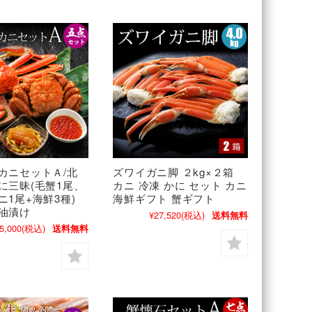
カニセットＡ/北
ズワイガニ脚 ２kg×２箱
に三昧(毛蟹1尾、
カニ 冷凍 かに セット カニ
ニ1尾+海鮮3種)
海鮮ギフト 蟹ギフト
油漬け
¥27,520
(税込)
送料無料
5,000
(税込)
送料無料