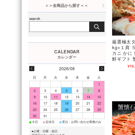
＞＞全商品から探す＜＜
厳選極太タ
kg×１肩
カニ かに
鮮ギフト 
¥16
2026/08
日
月
火
水
木
金
土
1
2
3
4
5
6
7
8
9
10
11
12
13
14
15
16
17
18
19
20
21
22
23
24
25
26
27
28
29
30
31
■
■
■
今日
定休日
受注・お問い合わせ業務のみ
■土曜・日曜・祝日