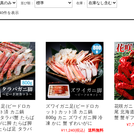
並び順：
在庫：
40件を表示
足(ビードロカ
ズワイガニ足(ビードロカ
花咲ガニ 
ット済 カニ鍋
ット) カット済 カニ鍋
尾 北海
ニ タラバ蟹 たらば
800g カニ ズワイガニ脚 冷
蟹 蟹ギ
がに脚 たらば脚
凍 かに 蟹 ずわいがに
¥7,
たらば足 タラバ
¥11,240
(税込)
送料無料