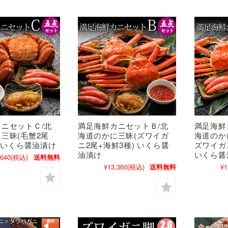
ニセットＣ/北
満足海鮮カニセットＢ/北
満足海鮮
三昧(毛蟹2尾
海道のかに三昧(ズワイガ
海道のか
) いくら醤油漬け
ニ2尾+海鮮3種) いくら醤
ズワイガ
油漬け
いくら醤
,640
(税込)
送料無料
¥13,360
(税込)
¥1
送料無料