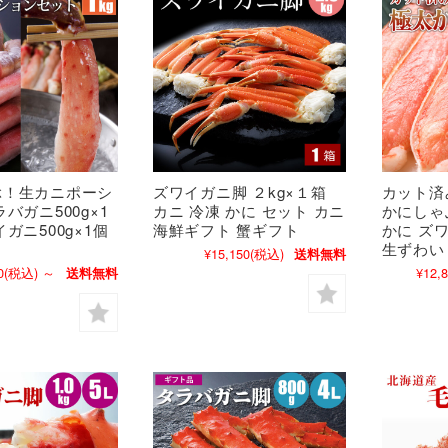
ぶ！生カニポーシ
ズワイガニ脚 ２kg×１箱
カット済
バガニ500g×1
カニ 冷凍 かに セット カニ
かにしゃぶ
ガニ500g×1個
海鮮ギフト 蟹ギフト
かに ズ
生ずわい
¥15,150
(税込)
送料無料
0
(税込)
～
¥12,
送料無料