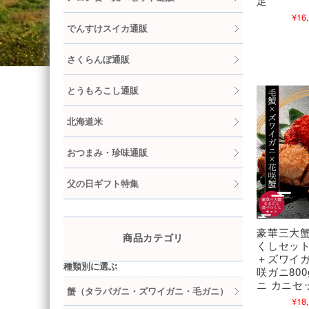
足
¥16
でんすけスイカ通販
さくらんぼ通販
とうもろこし通販
北海道米
おつまみ・珍味通販
父の日ギフト特集
豪華三大
商品カテゴリ
くしセット
＋ズワイガ
種類別に選ぶ
咲ガニ80
ニ カニセ
蟹（タラバガニ・ズワイガニ・毛ガニ）
¥18