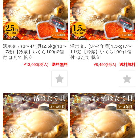
活ホタテ(3〜4年貝)2.5kg(13〜
活ホタテ(3〜4年貝)1.5kg(7〜
17枚)【冷蔵】いくら100g2個
11枚)【冷蔵】いくら100g1個
付 ほたて 帆立
付 ほたて 帆立
¥13,090
(税込)
¥8,490
(税込)
送料無料
送料無料