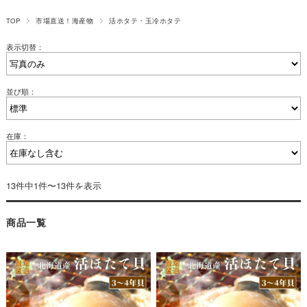
TOP
市場直送！海産物
活ホタテ・玉冷ホタテ
表示切替：
並び順：
在庫：
13件中1件〜13件を表示
商品一覧