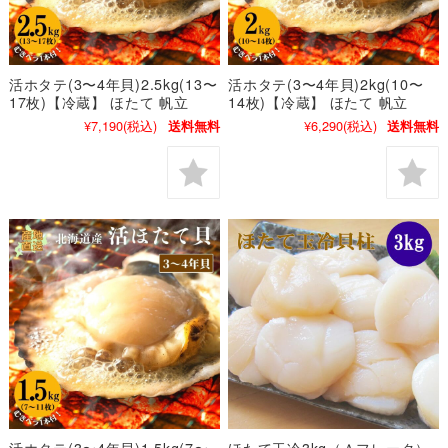
活ホタテ(3〜4年貝)2.5kg(13〜
活ホタテ(3〜4年貝)2kg(10〜
17枚)【冷蔵】 ほたて 帆立
14枚)【冷蔵】 ほたて 帆立
¥7,190
(税込)
¥6,290
(税込)
送料無料
送料無料
活ホタテ(3〜4年貝)1.5kg(7〜
ほたて玉冷3kg（Ａフレーク）