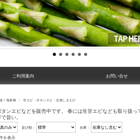
ご利用案内
お問い合せ
送！海産物
甘エビ・ボタンエビ・北海しまえび
ボタンエビなどを販売中です。 春には生甘エビなども取り扱っ
鮮で旨い。
並び順：
在庫：
2件を表示