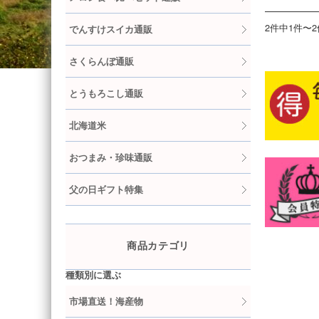
2件中1件〜
でんすけスイカ通販
さくらんぼ通販
とうもろこし通販
北海道米
おつまみ・珍味通販
父の日ギフト特集
商品カテゴリ
種類別に選ぶ
市場直送！海産物