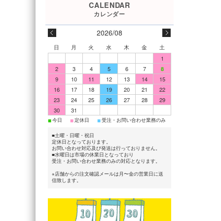
2026/08
日
月
火
水
木
金
土
1
2
3
4
5
6
7
8
9
10
11
12
13
14
15
16
17
18
19
20
21
22
23
24
25
26
27
28
29
30
31
■
■
■
今日
定休日
受注・お問い合わせ業務のみ
■土曜・日曜・祝日
定休日となっております。
お問い合わせ対応及び発送は行っておりません。
■水曜日は市場の休業日となっており
受注・お問い合わせ業務のみの対応となります。
※店舗からの注文確認メールは月〜金の営業日に送
信致します。