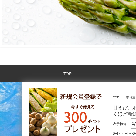
TOP
TOP
市場直
甘えび、
くほど新
表示切替：
2件中1件〜