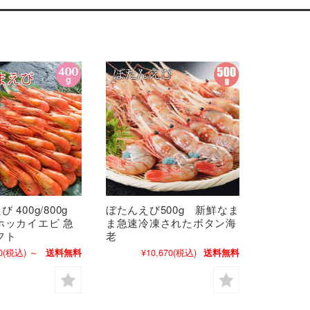
 400g/800g
ぼたんえび500g 新鮮なま
ホッカイエビ 急
ま急速冷凍されたボタン海
フト
老
0
(税込)
～
¥10,670
(税込)
送料無料
送料無料