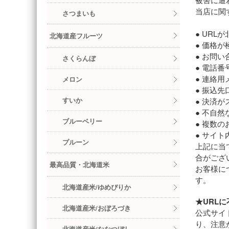
当店に関
さつまいも
● UR
北海道産フルーツ
● 価格
● お問
さくらんぼ
● 電話
● 連絡
メロン
● 振込
すいか
● 決済
● 不自
ブルーベリー
● 複数
● サイ
プルーン
上記に当
合がござ
最高品質・北海道米
お客様に
す。
北海道産米/ゆめぴりか
★URL
北海道産米/おぼろづき
公式サイ
り、注意