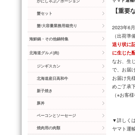
ヤマト運輸
かにしゃぶ／ポーション
【重要
蟹セット
蟹/大容量業務用箱売り
2023年
（出荷準
海鮮鍋・その他鍋特集
送り状に
に生じた
北海道グルメ(肉)
なお、生
ジンギスカン
で、お届
お届け先
北海道産日高和牛
めご了承
新子焼き
（※お客
豚丼
ベーコンとソーセージ
▼詳しく
焼肉用の肉類
ヤマト運