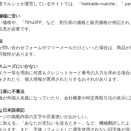
マルシェが運営しているサイトでは、「hokkaido-marche」「 ya
極端に安い
い価格や、「70%OFF」など、割引前の価格と販売価格が併記さ
注意が必要です。
法
が問い合わせフォームやフリーメールだけといった場合は、商品が
可能性があります。
スムーズにいかない
エラー等を理由に何度もクレジットカード番号の入力を求める場合
をされたり、個人情報が悪用されたりするおそれがあります。
口座に不審点
義が外国人名義になっていたり、会社概要や特定商取引法の表示に
な日本語表記
ージの掲載内容の文字や言葉使いがおかしい。
に加える」「あなたが支払いを送るとき～」など、機械翻訳したよ
あります。また、字体（フォント）に通常使用されない旧字体が混