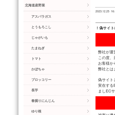
北海道産野菜
2023.12.25
16
アスパラガス
とうもろこし
！偽サイト
じゃがいも
たまねぎ
弊社が運
この度、
トマト
お客様か
弊社とは
かぼちゃ
偽サイト
ブロッコリー
実在する
長芋
ましEC
春掘りにんじん
ゆり根
被害に遭