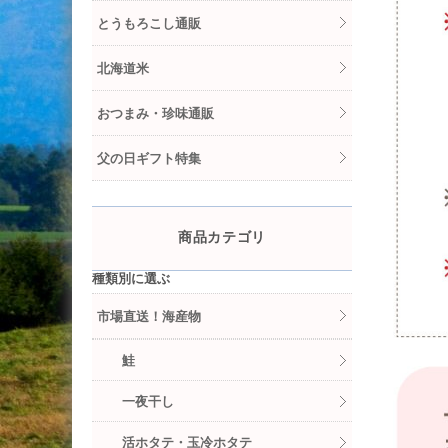
とうもろこし通販
北海道米
おつまみ・珍味通販
父の日ギフト特集
商品カテゴリ
種類別に選ぶ
市場直送！海産物
鮭
一夜干し
活ホタテ・玉冷ホタテ