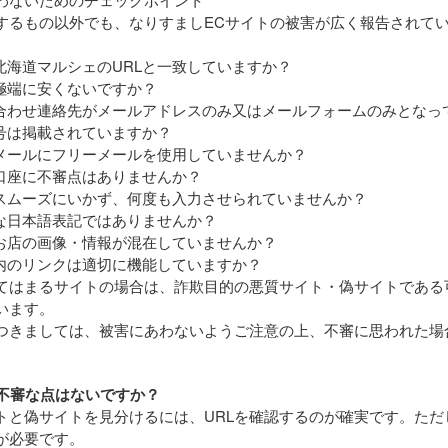
するもの以外でも、なりすましECサイトの被害が広く報告されて
Lが北海道マルシェのURLと一致していますか？
が極端に安くないですか？
い合わせ連絡先がメールアドレスのみ又はメールフォームのみとなっ
番号は掲載されていますか？
用メールにフリーメールを使用していませんか？
先口座に不審点はありませんか？
がスムーズにいかず、何度も入力させられていませんか？
然な日本語表記ではありませんか？
のお店の画像・情報が混在していませんか？
ト内のリンクは適切に機能していますか？
てはまるサイトの場合は、詐欺目的の悪質サイト・偽サイトである
います。
つきましては、被害にあわないようご注意の上、不審に思われた場
に不審な点はないですか？
トと偽サイトを見分けるには、URLを確認するのが確実です。ただし
が必要です。