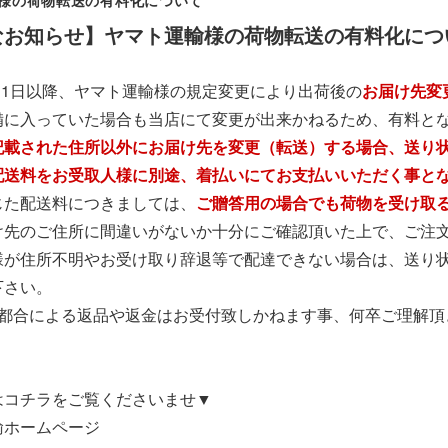
様の荷物転送の有料化について
なお知らせ】ヤマト運輸様の荷物転送の有料化につ
6月1日以降、ヤマト運輸様の規定変更により出荷後の
お届け先変
備に入っていた場合も当店にて変更が出来かねるため、有料と
記載された住所以外にお届け先を変更（転送）する場合、送り
配送料をお受取人様に別途、着払いにてお支払いいただく事と
じた配送料につきましては、
ご贈答用の場合でも荷物を受け取
け先のご住所に間違いがないか十分にご確認頂いた上で、ご注
様が住所不明やお受け取り辞退等で配達できない場合は、送り
下さい。
様都合による返品や返金はお受付致しかねます事、何卒ご理解頂
はコチラをご覧くださいませ▼
輸ホームページ