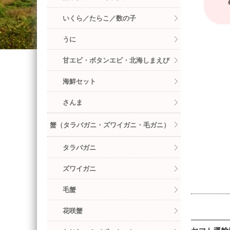
いくら／たらこ／数の子
うに
甘エビ・ボタンエビ・北海しまえび
海鮮セット
さんま
蟹（タラバガニ・ズワイガニ・毛ガニ）
タラバガニ
ズワイガニ
毛蟹
花咲蟹