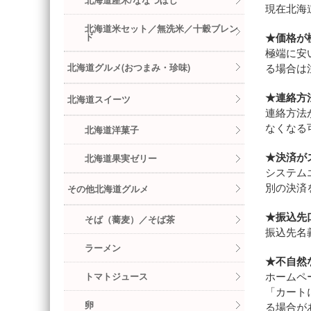
北海道産米/ななつぼし
現在北海道
北海道米セット／無洗米／十穀ブレン
★価格が
ド
極端に安
る場合は
北海道グルメ(おつまみ・珍味)
★連絡方
北海道スイーツ
連絡方法
なくなる
北海道洋菓子
★決済が
北海道果実ゼリー
システム
別の決済
その他北海道グルメ
★振込先
そば（蕎麦）／そば茶
振込先名
ラーメン
★不自然
ホームペ
トマトジュース
「カート
卵
る場合が