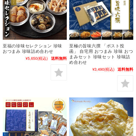
至福の珍味セレクション 珍味
至極の旨味六撰 「ポスト投
おつまみ 珍味詰め合わせ
函」 自宅用 おつまみ 珍味 おつ
まみセット 珍味セット 珍味詰
¥5,650
(税込)
送料無料
め合わせ
¥3,490
(税込)
送料無料