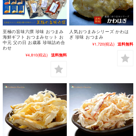
至極の旨味六撰 珍味 おつまみ
人気おつまみシリーズ かわは
海鮮ギフト おつまみセット お
ぎ 珍味 おつまみ
中元 父の日 お歳暮 珍味詰め合
¥1,720
(税込)
送料無料
わせ
¥4,810
(税込)
送料無料