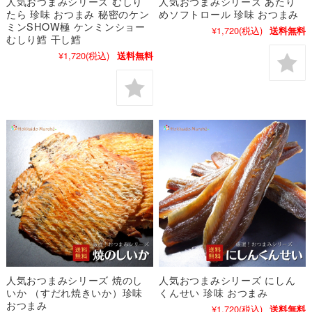
人気おつまみシリーズ むしり
人気おつまみシリーズ あたり
たら 珍味 おつまみ 秘密のケン
めソフトロール 珍味 おつまみ
ミンSHOW極 ケンミンショー
¥1,720
(税込)
送料無料
むしり鱈 干し鱈
¥1,720
(税込)
送料無料
人気おつまみシリーズ 焼のし
人気おつまみシリーズ にしん
いか （すだれ焼きいか）珍味
くんせい 珍味 おつまみ
おつまみ
¥1,720
(税込)
送料無料