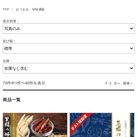
TOP
おつまみ・珍味通販
表示切替：
並び順：
在庫：
73件中1件〜40件を表示
1
2
次へ
最後へ
商品一覧