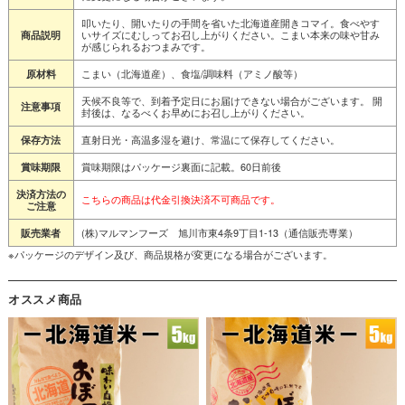
叩いたり、開いたりの手間を省いた北海道産開きコマイ。食べやす
いサイズにむしってお召し上がりください。こまい本来の味や甘み
商品説明
が感じられるおつまみです。
こまい（北海道産）、食塩/調味料（アミノ酸等）
原材料
天候不良等で、到着予定日にお届けできない場合がございます。 開
注意事項
封後は、なるべくお早めにお召し上がりください。
直射日光・高温多湿を避け、常温にて保存してください。
保存方法
賞味期限はパッケージ裏面に記載。60日前後
賞味期限
決済方法の
こちらの商品は代金引換決済不可商品です。
ご注意
(株)マルマンフーズ 旭川市東4条9丁目1-13（通信販売専業）
販売業者
※パッケージのデザイン及び、商品規格が変更になる場合がございます。
オススメ商品