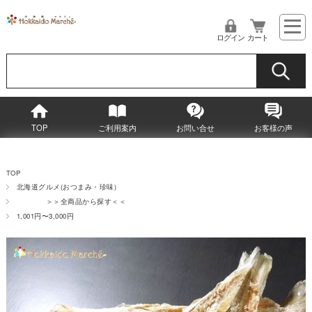
ログイン
カート
TOP
ご利用案内
お問い合せ
お客様の声
TOP
北海道グルメ(おつまみ・珍味)
＞＞全商品から探す＜＜
1,001円〜3,000円