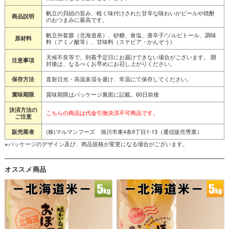
帆立の貝紐の旨み、軽く味付けされた甘辛な味わいがビールや焼酎
商品説明
のおつまみに最高です。
帆立外套膜（北海道産）、砂糖、食塩、唐辛子/ソルビトール、調味
原材料
料（アミノ酸等）、甘味料（ステビア・かんぞう）
天候不良等で、到着予定日にお届けできない場合がございます。 開
注意事項
封後は、なるべくお早めにお召し上がりください。
直射日光・高温多湿を避け、常温にて保存してください。
保存方法
賞味期限はパッケージ裏面に記載。60日前後
賞味期限
決済方法の
こちらの商品は代金引換決済不可商品です。
ご注意
(株)マルマンフーズ 旭川市東4条9丁目1-13（通信販売専業）
販売業者
※パッケージのデザイン及び、商品規格が変更になる場合がございます。
オススメ商品