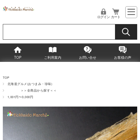
ログイン
カート
TOP
ご利用案内
お問い合せ
お客様の声
TOP
北海道グルメ(おつまみ・珍味)
＞＞全商品から探す＜＜
1,001円〜3,000円