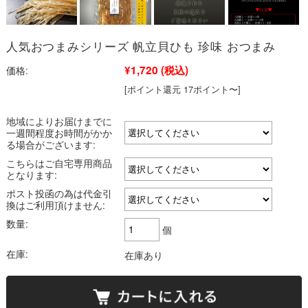
人気おつまみシリーズ 帆立貝ひも 珍味 おつまみ
¥1,720
(税込)
価格:
[ポイント還元 17ポイント〜]
地域によりお届けまでに
一週間程度お時間がかか
る場合がございます:
こちらはご自宅専用商品
となります:
ポスト投函の為は代金引
換はご利用頂けません:
数量:
個
在庫:
在庫あり