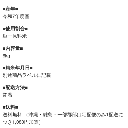
■産年■
令和7年度産
■使用割合■
単一原料米
■内容量■
6kg
■精米年月日■
別途商品ラベルに記載
■配送方法■
常温
■送料■
送料無料 （沖縄・離島・一部郡部は宅配便のみ1配送に
つき1,080円加算）