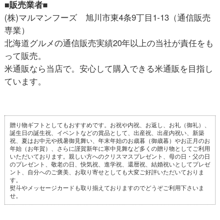
■販売業者■
(株)マルマンフーズ 旭川市東4条9丁目1-13（通信販売
専業）
北海道グルメの通信販売実績20年以上の当社が責任をも
って販売。
米通販なら当店で。安心して購入できる米通販を目指し
ています。
贈り物ギフトとしてもおすすめです。お祝や内祝、お返し、お礼（御礼）、
誕生日の誕生祝、イベントなどの賞品として、出産祝、出産内祝い、新築
祝、夏はお中元や残暑御見舞い、年末年始のお歳暮（御歳暮）やお正月のお
年始（お年賀）、さらに謹賀新年に寒中見舞など多くの贈り物としてご利用
いただいております。親しい方へのクリスマスプレゼント、母の日・父の日
のプレゼント、敬老の日、快気祝、進学祝、還暦祝、結婚祝いとしてプレゼ
ント、自分へのご褒美、お取り寄せとしても大変ご好評いただいておりま
す。
熨斗やメッセージカードも取り揃えておりますのでどうぞご利用下さいま
せ。