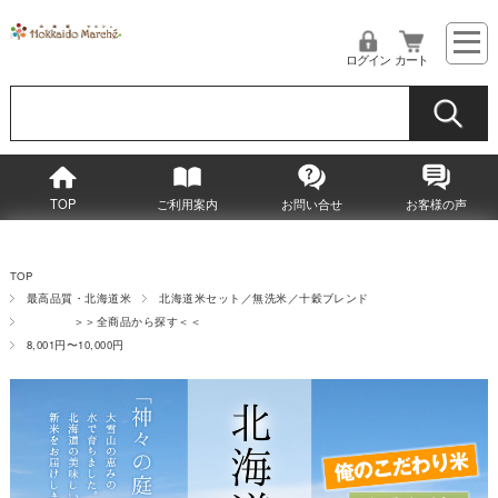
ログイン
カート
TOP
ご利用案内
お問い合せ
お客様の声
TOP
最高品質・北海道米
北海道米セット／無洗米／十穀ブレンド
＞＞全商品から探す＜＜
8,001円〜10,000円