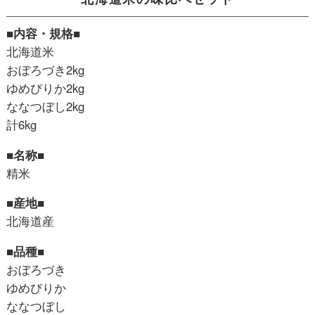
■内容・規格■
北海道米
おぼろづき2kg
ゆめぴりか2kg
ななつぼし2kg
計6kg
■名称■
精米
■産地■
北海道産
■品種■
おぼろづき
ゆめぴりか
ななつぼし