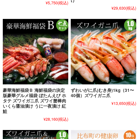
け
¥5,750
(税込)
¥29,630
(税込)
豪華海鮮福袋Ｂ 海鮮福袋の決定
ずわいがに爪(むき身)1kg（31〜
版豪華グルメ福袋 ぼたんえび ホ
40個）ズワイガニ爪
タテ ズワイガニ爪 ズワイ蟹棒肉
¥13,650
(税込)
いくら醤油漬け うに一夜漬け 紅
鮭
¥28,160
(税込)