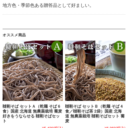
地方色・季節色ある贈答品として好ましい。
オススメ商品
韃靼そば セットＡ（乾麺 そば 6
韃靼そば セットＢ（乾麺 そば 4
食）国産 北海道 無農薬栽培 蕎麦
食／韃靼そば茶 2袋）国産 北海
好きをうならせる 韃靼そばセッ
道 無農薬栽培 韃靼そばセット 蕎
ト
麦
¥5,420
(税込)
¥6,060
(税込)