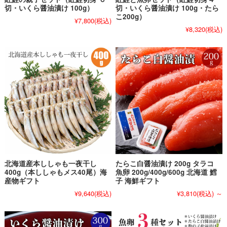
切・いくら醤油漬け 100g）
切・いくら醤油漬け 100g・たら
こ200g）
¥7,800
(税込)
¥8,320
(税込)
北海道産本ししゃも一夜干し
たらこ白醤油漬け 200g タラコ
400g（本ししゃもメス40尾）海
魚卵 200g/400g/600g 北海道 鱈
産物ギフト
子 海鮮ギフト
¥9,640
(税込)
¥3,810
(税込)
～