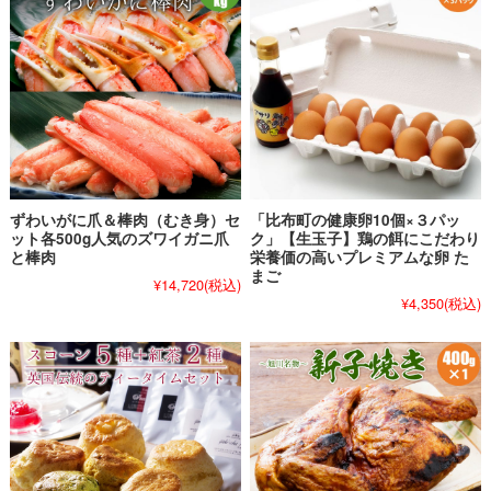
ずわいがに爪＆棒肉（むき身）セ
「比布町の健康卵10個×３パッ
ット各500g人気のズワイガニ爪
ク」【生玉子】鶏の餌にこだわり
と棒肉
栄養価の高いプレミアムな卵 た
まご
¥14,720
(税込)
¥4,350
(税込)