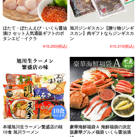
ほたて・ぼたんえび・いくら醤油
旭川ジンギスカン【贈り物ジンギ
漬け セット人気通販ギフトのボ
スカン】肉ギフトならジンギスカ
タンエビ・イクラ
ン
¥19,250
(税込)
¥10,310
(税込)
本場旭川生ラーメン繁盛店の味
豪華海鮮福袋Ａ 海鮮福袋の決定
10食 旭川ラーメン
版豪華グルメ福袋 いくら醤油漬