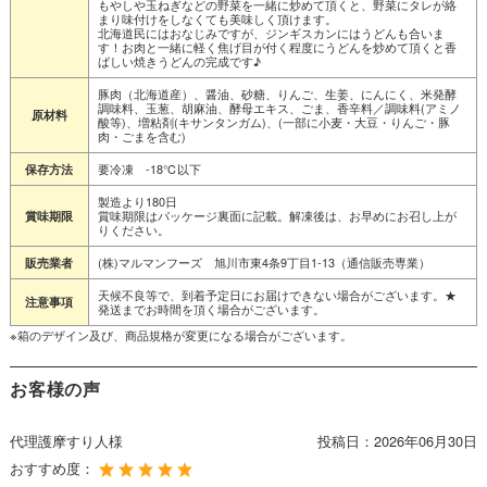
もやしや玉ねぎなどの野菜を一緒に炒めて頂くと、野菜にタレが絡
まり味付けをしなくても美味しく頂けます。
北海道民にはおなじみですが、ジンギスカンにはうどんも合いま
す！お肉と一緒に軽く焦げ目が付く程度にうどんを炒めて頂くと香
ばしい焼きうどんの完成です♪
豚肉（北海道産）、醤油、砂糖、りんご、生姜、にんにく、米発酵
調味料、玉葱、胡麻油、酵母エキス、ごま、香辛料／調味料(アミノ
原材料
酸等)、増粘剤(キサンタンガム)、(一部に小麦・大豆・りんご・豚
肉・ごまを含む)
要冷凍 -18℃以下
保存方法
製造より180日
賞味期限はパッケージ裏面に記載。解凍後は、お早めにお召し上が
賞味期限
りください。
(株)マルマンフーズ 旭川市東4条9丁目1-13（通信販売専業）
販売業者
天候不良等で、到着予定日にお届けできない場合がございます。★
注意事項
発送までお時間を頂く場合がございます。
※箱のデザイン及び、商品規格が変更になる場合がございます。
お客様の声
代理護摩すり人様
投稿日：
2026年06月30日
おすすめ度：