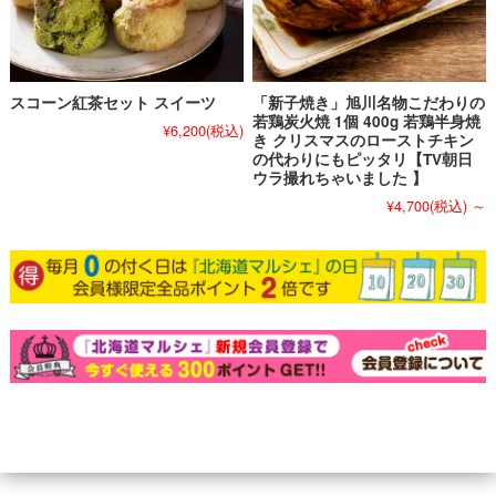
スコーン紅茶セット スイーツ
「新子焼き」旭川名物こだわりの
若鶏炭火焼 1個 400g 若鶏半身焼
¥6,200
(税込)
き クリスマスのローストチキン
の代わりにもピッタリ【TV朝日
ウラ撮れちゃいました 】
¥4,700
(税込)
～