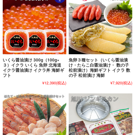
いくら醤油漬け 300g（100g×
魚卵３種セット（いくら醤油漬
３）イクラ いくら 魚卵 北海道
け・たらこ白醤油漬け・ 数の子
イクラ醤油漬け イクラ丼 海鮮ギ
松前漬け）海鮮ギフト イクラ 数
フト
の子 松前漬け 海鮮
¥12,390
(税込)
¥7,920
(税込)