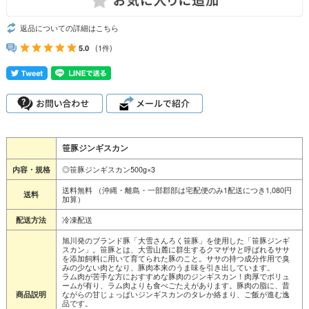
返品についての詳細はこちら
5.0
(1件)
笹豚ジンギスカン
◎笹豚ジンギスカン500g×3
内容・規格
送料無料 （沖縄・離島・一部郡部は宅配便のみ1配送につき1,080円
送料
加算）
冷凍配送
配送方法
旭川発のブランド豚「大雪さんろく笹豚」を使用した「笹豚ジンギ
スカン」。笹豚とは、大雪山麓に群生するクマザサと呼ばれるササ
を添加飼料に用いて育てられた豚のこと。ササの持つ成分作用で臭
みの少ない肉となり、豚肉本来のうま味を引き出しています。
ラム肉が苦手な方におすすめな豚肉のジンギスカン！肉厚でボリュ
ームが有り、ラム肉よりも食べごたえがあります。豚肉の脂に、昔
ながらの甘じょっぱいジンギスカンのタレか絡まり、ご飯が進む逸
商品説明
品です。