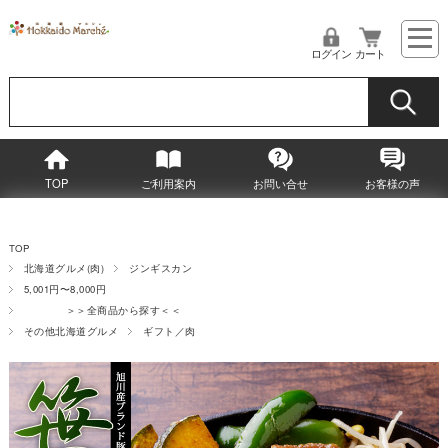
ログイン
カート
TOP
ご利用案内
お問い合せ
お客様の声
TOP
北海道グルメ(肉)
ジンギスカン
5,001円〜8,000円
＞＞全商品から探す＜＜
その他北海道グルメ
ギフト／肉