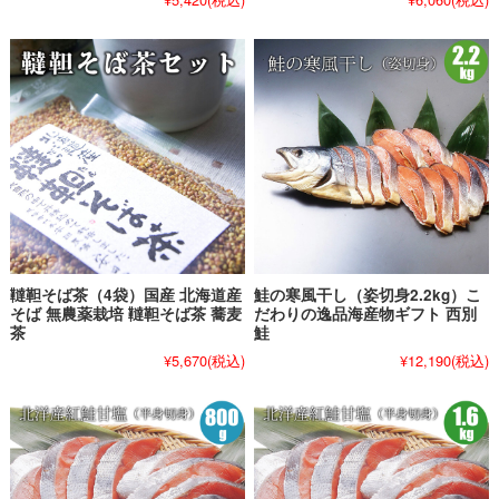
韃靼そば茶（4袋）国産 北海道産
鮭の寒風干し（姿切身2.2kg）こ
そば 無農薬栽培 韃靼そば茶 蕎麦
だわりの逸品海産物ギフト 西別
茶
鮭
¥5,670
(税込)
¥12,190
(税込)