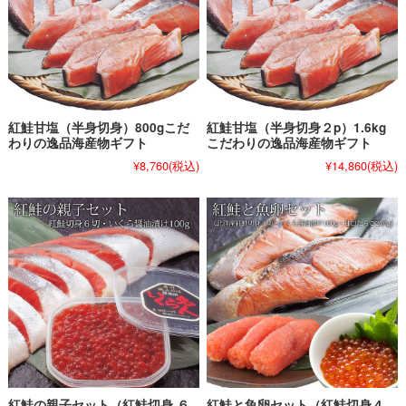
紅鮭甘塩（半身切身）800gこだ
紅鮭甘塩（半身切身２p）1.6kg
わりの逸品海産物ギフト
こだわりの逸品海産物ギフト
¥8,760
(税込)
¥14,860
(税込)
紅鮭の親子セット（紅鮭切身 ６
紅鮭と魚卵セット（紅鮭切身４