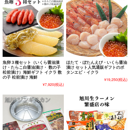
魚卵３種セット（いくら醤油漬
ほたて・ぼたんえび・いくら醤油
け・たらこ白醤油漬け・ 数の子
漬け セット人気通販ギフトのボ
松前漬け）海鮮ギフト イクラ 数
タンエビ・イクラ
の子 松前漬け 海鮮
¥19,250
(税込)
¥7,920
(税込)