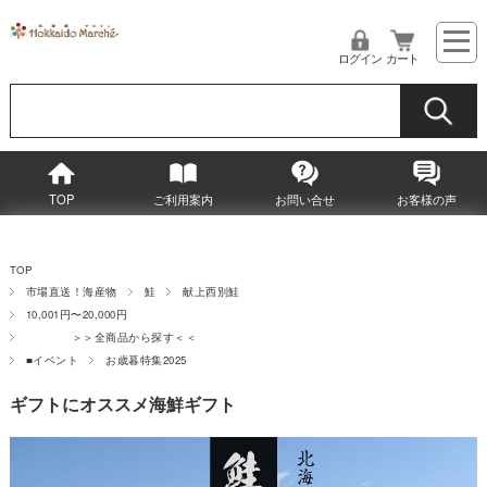
ログイン
カート
TOP
ご利用案内
お問い合せ
お客様の声
TOP
市場直送！海産物
鮭
献上西別鮭
10,001円〜20,000円
＞＞全商品から探す＜＜
■イベント
お歳暮特集2025
ギフトにオススメ海鮮ギフト