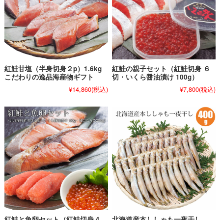
紅鮭甘塩（半身切身２p）1.6kg
紅鮭の親子セット（紅鮭切身 ６
こだわりの逸品海産物ギフト
切・いくら醤油漬け 100g）
¥14,860
(税込)
¥7,800
(税込)
紅鮭と魚卵セット（紅鮭切身４
北海道産本ししゃも一夜干し