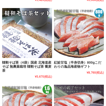
韃靼そば茶（4袋）国産 北海道産
紅鮭甘塩（半身切身）800gこだ
そば 無農薬栽培 韃靼そば茶 蕎麦
わりの逸品海産物ギフト
茶
¥8,760
(税込)
¥5,670
(税込)