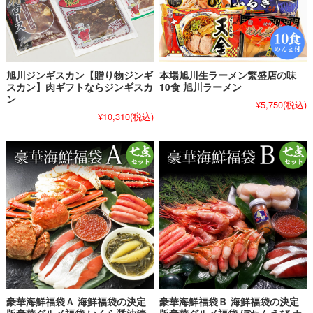
旭川ジンギスカン【贈り物ジンギ
本場旭川生ラーメン繁盛店の味
スカン】肉ギフトならジンギスカ
10食 旭川ラーメン
ン
¥5,750
(税込)
¥10,310
(税込)
豪華海鮮福袋Ａ 海鮮福袋の決定
豪華海鮮福袋Ｂ 海鮮福袋の決定