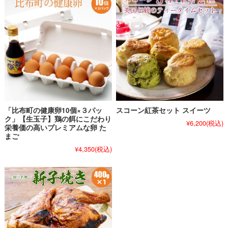
「比布町の健康卵10個×３パッ
スコーン紅茶セット スイーツ
ク」【生玉子】鶏の餌にこだわり
¥6,200
(税込)
栄養価の高いプレミアムな卵 た
まご
¥4,350
(税込)