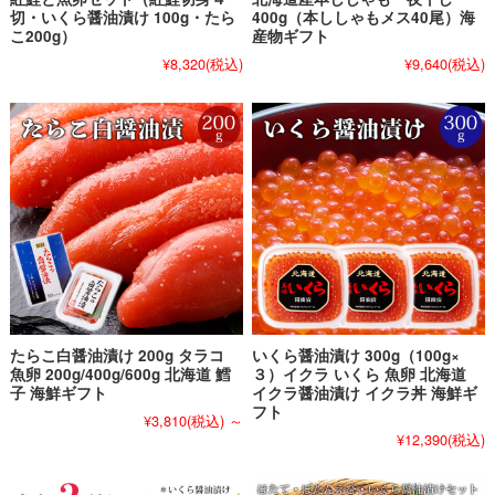
切・いくら醤油漬け 100g・たら
400g（本ししゃもメス40尾）海
こ200g）
産物ギフト
¥8,320
(税込)
¥9,640
(税込)
たらこ白醤油漬け 200g タラコ
いくら醤油漬け 300g（100g×
魚卵 200g/400g/600g 北海道 鱈
３）イクラ いくら 魚卵 北海道
子 海鮮ギフト
イクラ醤油漬け イクラ丼 海鮮ギ
フト
¥3,810
(税込)
～
¥12,390
(税込)