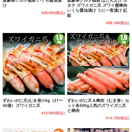
版豪華グルメ福袋 いくら醤油漬
版豪華グルメ福袋 ぼたんえび ホ
け
タテ ズワイガニ爪 ズワイ蟹棒肉
いくら醤油漬け うに一夜漬け 紅
¥29,630
(税込)
鮭
¥28,160
(税込)
ずわいがに爪(むき身)1kg（31〜
ずわいがに爪＆棒肉（むき身）セ
40個）ズワイガニ爪
ット各500g人気のズワイガニ爪
と棒肉
¥13,650
(税込)
¥14,720
(税込)