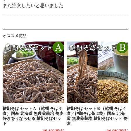
また注文したいと思いました
オススメ商品
韃靼そば セットＡ（乾麺 そば 6
韃靼そば セットＢ（乾麺 そば 4
食）国産 北海道 無農薬栽培 蕎麦
食／韃靼そば茶 2袋）国産 北海
好きをうならせる 韃靼そばセッ
道 無農薬栽培 韃靼そばセット 蕎
ト
麦
¥5,420
(税込)
¥6,060
(税込)