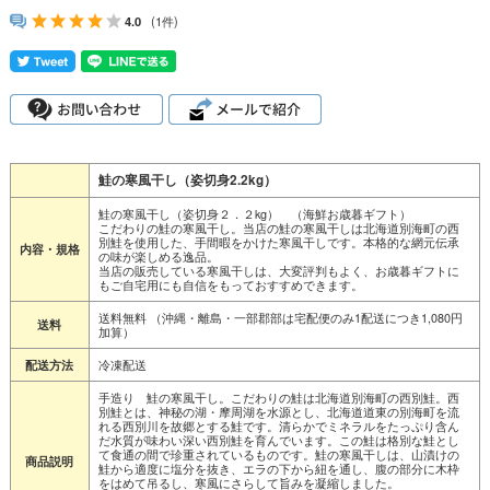
4.0
(1件)
鮭の寒風干し（姿切身2.2kg）
鮭の寒風干し（姿切身２．２kg） （海鮮お歳暮ギフト）
こだわりの鮭の寒風干し。当店の鮭の寒風干しは北海道別海町の西
別鮭を使用した、手間暇をかけた寒風干しです。本格的な網元伝承
内容・規格
の味が楽しめる逸品。
当店の販売している寒風干しは、大変評判もよく、お歳暮ギフトに
もご自宅用にも自信をもっておすすめできます。
送料無料 （沖縄・離島・一部郡部は宅配便のみ1配送につき1,080円
送料
加算）
冷凍配送
配送方法
手造り 鮭の寒風干し。こだわりの鮭は北海道別海町の西別鮭。西
別鮭とは、神秘の湖・摩周湖を水源とし、北海道道東の別海町を流
れる西別川を故郷とする鮭です。清らかでミネラルをたっぷり含ん
だ水質が味わい深い西別鮭を育んでいます。この鮭は格別な鮭とし
て食通の間で珍重されているものです。鮭の寒風干しは、山漬けの
商品説明
鮭から適度に塩分を抜き、エラの下から紐を通し、腹の部分に木枠
をはめて吊るし、寒風にさらして旨みを凝縮しました。