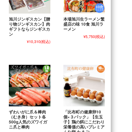
旭川ジンギスカン【贈
本場旭川生ラーメン繁
り物ジンギスカン】肉
盛店の味 10食 旭川ラ
ギフトならジンギスカ
ーメン
ン
¥5,750
(税込)
¥10,310
(税込)
ずわいがに爪＆棒肉
「比布町の健康卵10
（むき身）セット各
個×３パック」【生玉
500g人気のズワイガ
子】鶏の餌にこだわり
ニ爪と棒肉
栄養価の高いプレミア
ムな卵 たまご