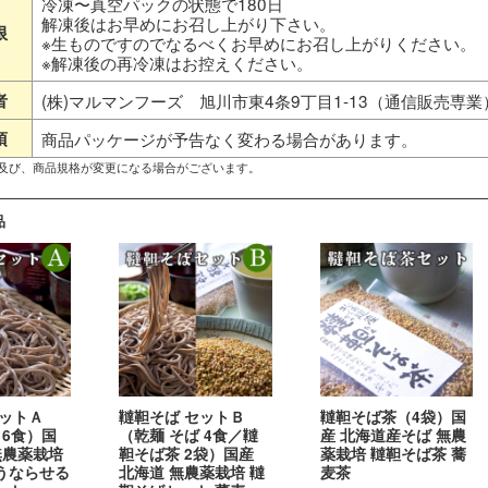
冷凍〜真空パックの状態で180日
解凍後はお早めにお召し上がり下さい。
限
※生ものですのでなるべくお早めにお召し上がりください。
※解凍後の再冷凍はお控えください。
者
(株)マルマンフーズ 旭川市東4条9丁目1-13（通信販売専業
項
商品パッケージが予告なく変わる場合があります。
ン及び、商品規格が変更になる場合がございます。
品
セットＡ
韃靼そば セットＢ
韃靼そば茶（4袋）国
 6食）国
（乾麺 そば 4食／韃
産 北海道産そば 無農
無農薬栽培
靼そば茶 2袋）国産
薬栽培 韃靼そば茶 蕎
うならせる
北海道 無農薬栽培 韃
麦茶