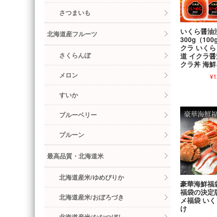
さつまいも
いくら醤油
北海道産フルーツ
300g（10
クラ いくら
さくらんぼ
道 イクラ醤
クラ丼 海
メロン
¥1
すいか
ブルーベリー
プルーン
最高品質・北海道米
北海道産米/ゆめぴりか
豪華海鮮福
福袋の決定
北海道産米/おぼろづき
メ福袋 い
け