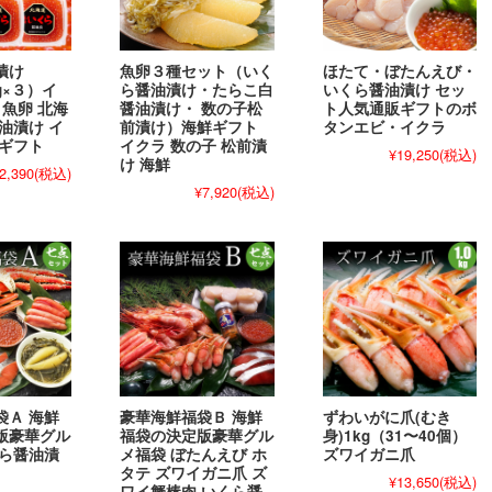
漬け
魚卵３種セット（いく
ほたて・ぼたんえび・
0g×３）イ
ら醤油漬け・たらこ白
いくら醤油漬け セッ
 魚卵 北海
醤油漬け・ 数の子松
ト人気通販ギフトのボ
油漬け イ
前漬け）海鮮ギフト
タンエビ・イクラ
鮮ギフト
イクラ 数の子 松前漬
¥19,250
(税込)
け 海鮮
2,390
(税込)
¥7,920
(税込)
袋Ａ 海鮮
豪華海鮮福袋Ｂ 海鮮
ずわいがに爪(むき
版豪華グル
福袋の決定版豪華グル
身)1kg（31〜40個）
くら醤油漬
メ福袋 ぼたんえび ホ
ズワイガニ爪
タテ ズワイガニ爪 ズ
¥13,650
(税込)
ワイ蟹棒肉 いくら醤