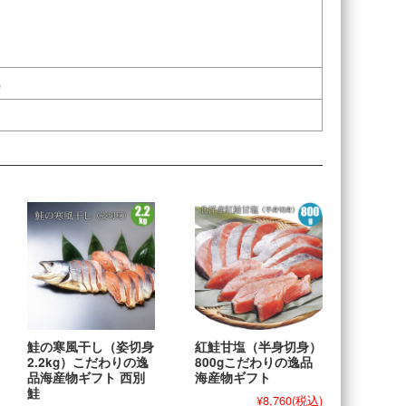
）
鮭の寒風干し（姿切身
紅鮭甘塩（半身切身）
2.2kg）こだわりの逸
800gこだわりの逸品
品海産物ギフト 西別
海産物ギフト
鮭
¥8,760
(税込)