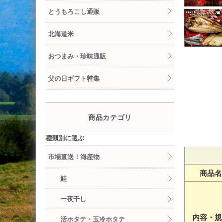
とうもろこし通販
北海道米
おつまみ・珍味通販
父の日ギフト特集
商品カテゴリ
種類別に選ぶ
市場直送！海産物
商品名
鮭
一夜干し
内容・規
活ホタテ・玉冷ホタテ