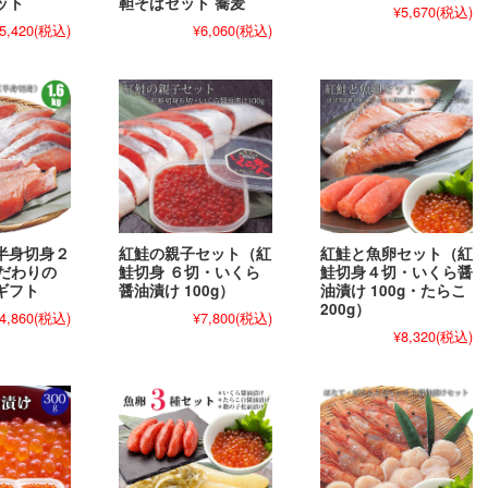
ット
靼そばセット 蕎麦
¥5,670
(税込)
5,420
(税込)
¥6,060
(税込)
半身切身２
紅鮭の親子セット（紅
紅鮭と魚卵セット（紅
こだわりの
鮭切身 ６切・いくら
鮭切身４切・いくら醤
ギフト
醤油漬け 100g）
油漬け 100g・たらこ
200g）
4,860
(税込)
¥7,800
(税込)
¥8,320
(税込)