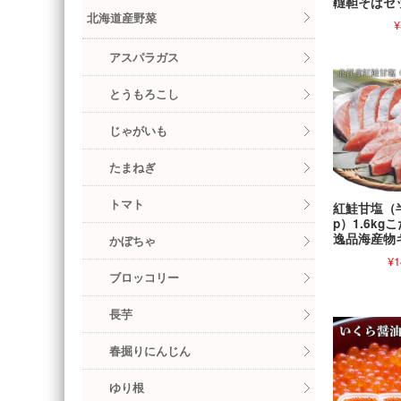
韃靼そばセ
北海道産野菜
¥
アスパラガス
とうもろこし
じゃがいも
たまねぎ
トマト
紅鮭甘塩（
p）1.6kg
逸品海産物
かぼちゃ
¥1
ブロッコリー
長芋
春掘りにんじん
ゆり根