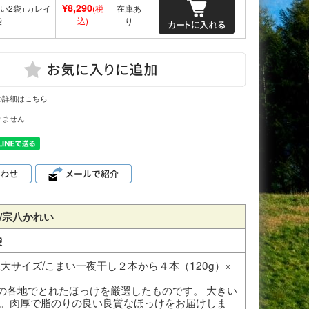
¥8,290
い2袋+カレイ
(税
在庫あ
袋
込)
り
の詳細はこちら
りません
/宗八かれい
袋
尾大サイズ/こまい一夜干し２本から４本（120g）×
の各地でとれたほっけを厳選したものです。 大きい
す。肉厚で脂のりの良い良質なほっけをお届けしま