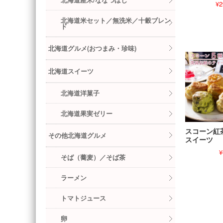
北海道産米/ななつぼし
¥2
北海道米セット／無洗米／十穀ブレン
ド
北海道グルメ(おつまみ・珍味)
北海道スイーツ
北海道洋菓子
北海道果実ゼリー
スコーン紅
その他北海道グルメ
スイーツ
¥
そば（蕎麦）／そば茶
ラーメン
トマトジュース
卵