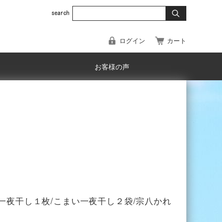
ログイン
カート
お客様の声
一夜干し１枚/こまい一夜干し２袋/宗八かれ