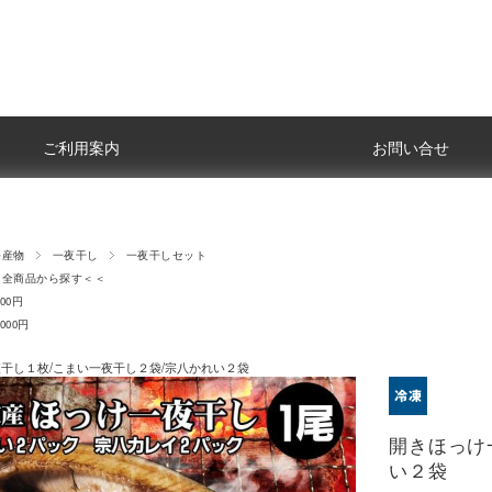
ご利用案内
お問い合せ
海産物
一夜干し
一夜干しセット
品から探す＜＜
000円
,000円
干し１枚/こまい一夜干し２袋/宗八かれい２袋
開きほっけ
い２袋