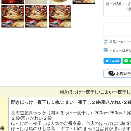
ほっけ5枚+こま
2
返品について
レビューはあ
開きほっけ一夜干し/こまい一夜干し
開きほっけ一夜干し１枚/こまい一夜干し２袋/宗八かれい２
北海道産真ホッケ（開きほっけ一夜干し）200g〜250g×１
２袋/宗八かれい２袋
ほっけの一夜干しは人気の定番商品。当店のほっけは北海道
格
ほっけは脂のりも最高！ ギフト用のほっけは品質が違いま