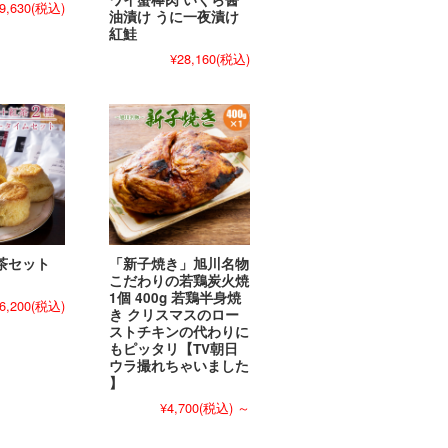
9,630
(税込)
油漬け うに一夜漬け
紅鮭
¥28,160
(税込)
茶セット
「新子焼き」旭川名物
こだわりの若鶏炭火焼
1個 400g 若鶏半身焼
6,200
(税込)
き クリスマスのロー
ストチキンの代わりに
もピッタリ【TV朝日
ウラ撮れちゃいました
】
¥4,700
(税込)
～