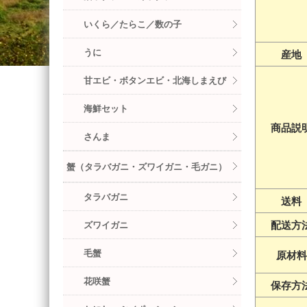
いくら／たらこ／数の子
うに
産地
甘エビ・ボタンエビ・北海しまえび
海鮮セット
商品説
さんま
蟹（タラバガニ・ズワイガニ・毛ガニ）
タラバガニ
送料
配送方
ズワイガニ
毛蟹
原材料
花咲蟹
保存方