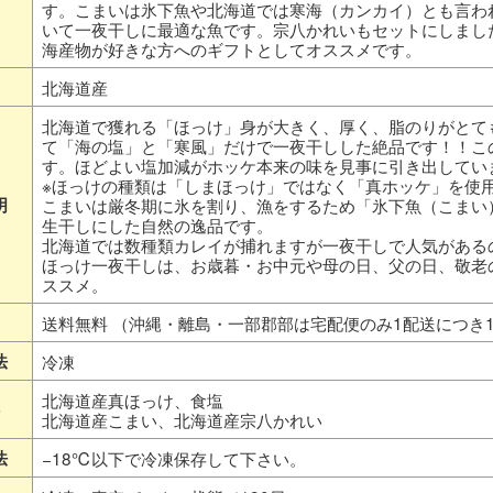
す。こまいは氷下魚や北海道では寒海（カンカイ）とも言わ
いて一夜干しに最適な魚です。宗八かれいもセットにしまし
海産物が好きな方へのギフトとしてオススメです。
北海道産
北海道で獲れる「ほっけ」身が大きく、厚く、脂のりがとて
て「海の塩」と「寒風」だけで一夜干しした絶品です！！こ
す。ほどよい塩加減がホッケ本来の味を見事に引き出してい
※ほっけの種類は「しまほっけ」ではなく「真ホッケ」を使
明
こまいは厳冬期に氷を割り、漁をするため「氷下魚（こまい
生干しにした自然の逸品です。
北海道では数種類カレイが捕れますが一夜干しで人気がある
ほっけ一夜干しは、お歳暮・お中元や母の日、父の日、敬老
ススメ。
送料無料 （沖縄・離島・一部郡部は宅配便のみ1配送につき1,
法
冷凍
北海道産真ほっけ、食塩
北海道産こまい、北海道産宗八かれい
法
−18℃以下で冷凍保存して下さい。