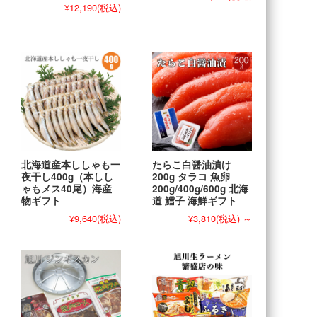
¥12,190
(税込)
北海道産本ししゃも一
たらこ白醤油漬け
夜干し400g（本しし
200g タラコ 魚卵
ゃもメス40尾）海産
200g/400g/600g 北海
物ギフト
道 鱈子 海鮮ギフト
¥9,640
(税込)
¥3,810
(税込)
～