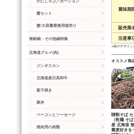
かにしゃぶ／ポーション
賞味期
蟹セット
蟹/大容量業務用箱売り
販売業
注意事
海鮮鍋・その他鍋特集
※箱のデザイ
北海道グルメ(肉)
オススメ商
ジンギスカン
北海道産日高和牛
新子焼き
豚丼
韃靼そば 
ベーコンとソーセージ
（乾麺 そば
産 北海道 
焼肉用の肉類
蕎麦好きを