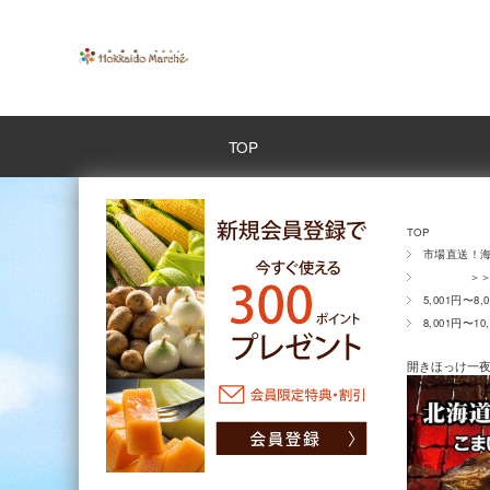
TOP
TOP
市場直送！
＞＞全商
5,001円〜8,
8,001円〜10
開きほっけ一夜