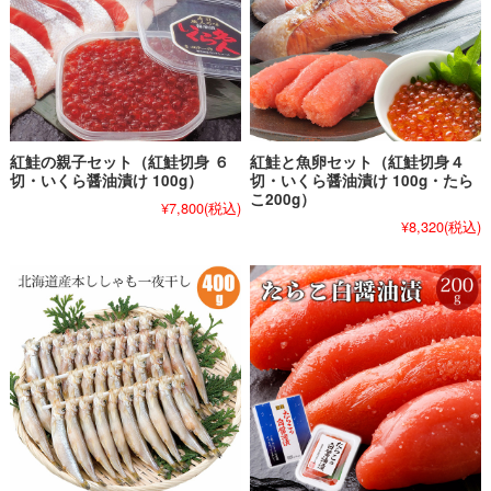
紅鮭の親子セット（紅鮭切身 ６
紅鮭と魚卵セット（紅鮭切身４
切・いくら醤油漬け 100g）
切・いくら醤油漬け 100g・たら
こ200g）
¥7,800
(税込)
¥8,320
(税込)