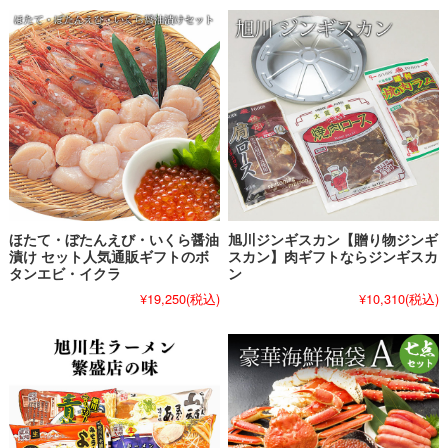
ほたて・ぼたんえび・いくら醤油
旭川ジンギスカン【贈り物ジンギ
漬け セット人気通販ギフトのボ
スカン】肉ギフトならジンギスカ
タンエビ・イクラ
ン
¥19,250
(税込)
¥10,310
(税込)