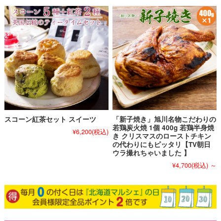
スコーン紅茶セット スイーツ
「新子焼き」旭川名物こだわりの
若鶏炭火焼 1個 400g 若鶏半身焼
¥6,200
(税込)
き クリスマスのローストチキン
の代わりにもピッタリ【TV朝日
ウラ撮れちゃいました 】
¥4,700
(税込)
～