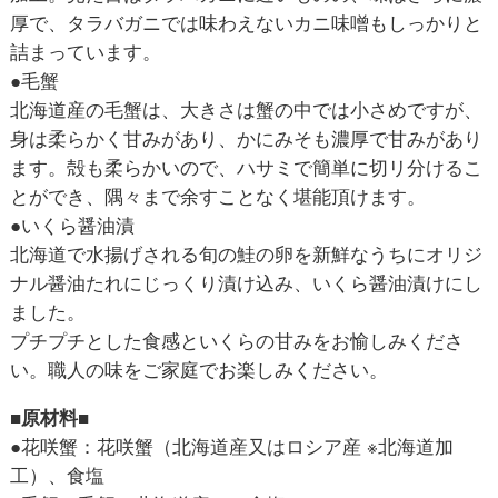
厚で、タラバガニでは味わえないカニ味噌もしっかりと
詰まっています。
●毛蟹
北海道産の毛蟹は、大きさは蟹の中では小さめですが、
身は柔らかく甘みがあり、かにみそも濃厚で甘みがあり
ます。殻も柔らかいので、ハサミで簡単に切リ分けるこ
とができ、隅々まで余すことなく堪能頂けます。
●いくら醤油漬
北海道で水揚げされる旬の鮭の卵を新鮮なうちにオリジ
ナル醤油たれにじっくり漬け込み、いくら醤油漬けにし
ました。
プチプチとした食感といくらの甘みをお愉しみくださ
い。職人の味をご家庭でお楽しみください。
■原材料■
●花咲蟹：花咲蟹（北海道産又はロシア産 ※北海道加
工）、食塩