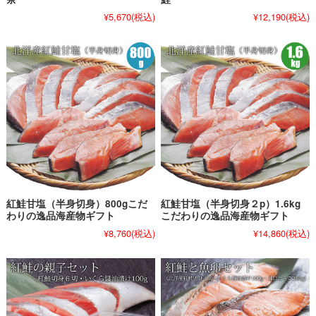
¥5,670
(税込)
¥12,190
(税込)
紅鮭甘塩（半身切身）800gこだ
紅鮭甘塩（半身切身２p）1.6kg
わりの逸品海産物ギフト
こだわりの逸品海産物ギフト
¥8,760
(税込)
¥14,860
(税込)