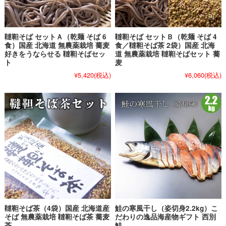
韃靼そば セットＡ（乾麺 そば 6
韃靼そば セットＢ（乾麺 そば 4
食）国産 北海道 無農薬栽培 蕎麦
食／韃靼そば茶 2袋）国産 北海
好きをうならせる 韃靼そばセッ
道 無農薬栽培 韃靼そばセット 蕎
ト
麦
¥5,420
(税込)
¥6,060
(税込)
韃靼そば茶（4袋）国産 北海道産
鮭の寒風干し（姿切身2.2kg）こ
そば 無農薬栽培 韃靼そば茶 蕎麦
だわりの逸品海産物ギフト 西別
茶
鮭