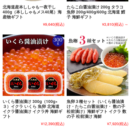
北海道産本ししゃも一夜干し
たらこ白醤油漬け 200g タラコ
400g（本ししゃもメス40尾）海
魚卵 200g/400g/600g 北海道 鱈
産物ギフト
子 海鮮ギフト
¥9,640
(税込)
¥3,810
(税込)
～
いくら醤油漬け 300g（100g×
魚卵３種セット（いくら醤油漬
３）イクラ いくら 魚卵 北海道
け・たらこ白醤油漬け・ 数の子
イクラ醤油漬け イクラ丼 海鮮ギ
松前漬け）海鮮ギフト イクラ 数
フト
の子 松前漬け 海鮮
¥12,390
(税込)
¥7,920
(税込)