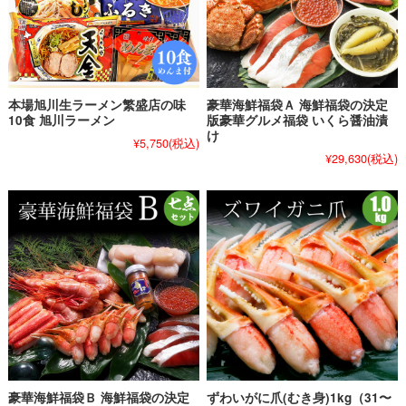
本場旭川生ラーメン繁盛店の味
豪華海鮮福袋Ａ 海鮮福袋の決定
10食 旭川ラーメン
版豪華グルメ福袋 いくら醤油漬
け
¥5,750
(税込)
¥29,630
(税込)
豪華海鮮福袋Ｂ 海鮮福袋の決定
ずわいがに爪(むき身)1kg（31〜