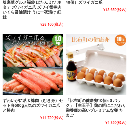
版豪華グルメ福袋 ぼたんえび ホ
40個）ズワイガニ爪
タテ ズワイガニ爪 ズワイ蟹棒肉
¥13,650
(税込)
いくら醤油漬け うに一夜漬け 紅
鮭
¥28,160
(税込)
ずわいがに爪＆棒肉（むき身）セ
「比布町の健康卵10個×３パッ
ット各500g人気のズワイガニ爪
ク」【生玉子】鶏の餌にこだわり
と棒肉
栄養価の高いプレミアムな卵 た
まご
¥14,720
(税込)
¥4,350
(税込)