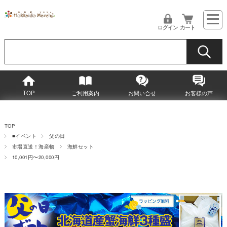
ログイン
カート
TOP
ご利用案内
お問い合せ
お客様の声
TOP
■イベント
父の日
市場直送！海産物
海鮮セット
10,001円〜20,000円