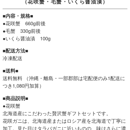
（花咲蟹・毛蟹・いくら醤油漬）
■内容・規格■
●花咲蟹 660g前後
●毛蟹 330g前後
●いくら醤油漬 100g
■配送方法■
冷凍配送
■送料■
送料無料 （沖縄・離島・一部郡部は宅配便のみ1配送に
つき1,080円加算）
■商品説明■
●花咲蟹
北海道産にこだわった贅沢蟹ギフトセットです。
花咲ガニは、北海道産またはロシア産を北海道で丁寧に
加工。見た目はタラバガニに近いものの、味はさらに濃