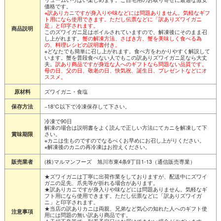
価格です。
※訳ありカニですが身入りや味などには問題ありません。気軽なギフ
ト用になら使用できます。ただし伝票などに「訳ありズワイガニ
足」と印字されます。
商品説明
このズワイガニ足はボイルされていますので、解凍後にそのまま召
し上がれます。
蟹の解凍方法、さばき方、蟹を美味しく食べる為
の、料理レシピの説明書付き。
※どなたでも簡単に召し上がれます。食べ方をわかりやすく解説して
います。蟹を普段食べない人でもこの訳ありズワイガニ足なら大丈
夫。
訳あり商品ですが身近な人へのギフトなら問題ない品質です。
母の日、父の日、敬老の日、快気祝、誕生日、プレゼントなどにオ
ススメ。
ズワイガニ・食塩
原材料
−18℃以下で冷凍保存して下さい。
保存方法
冷凍で90日
解凍の場合は説明書をよく読んで正しい方法にてカニを解凍して下
さい。
賞味期限
※カニは生ものですのでなるべくお早めにお召し上がりください。
※解凍後のカニの再冷凍はお控えください。
(株)マルマンフーズ 旭川市東4条9丁目1-13（通信販売専業）
販売業者
★ズワイガニは丁寧に出荷作業をしておりますが、配送中にズワイ
ガニの足先、爪先等が折れる場合があります。
★訳ありカニですが身入りや味などには問題ありません。気軽なギ
フト用になら使用できます。ただし伝票などに「訳ありズワイガ
ニ」と印字されます。
★当店の訳ありカニは両親、兄弟など気心の知れた人へのギフト使
注意事項
用には問題の無い訳あり商品です。