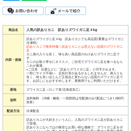
人気の訳ありカニ 訳ありズワイガニ足４kg
商品名
訳ありズワイガニ足４kg 訳ありカニでも高品質(重量はズワイガニ
冷凍時)
訳ありカニで格安特価！訳ありカニとは思えない品質のズワイガニ
足
カニ身の入りも良く、味も良い高品質のわけありズワイガニ足で
す。
内容・規格
カニのお取り寄せにオススメ。ご自宅でズワイガニ足を食べるなら
これが最適。
※ご注意 伝票などに「訳ありズワイガニ足」と印字されます。
一部にサイズ不揃い、足折れ等があるかもしれませんが、身入りも
良く、味も良いほとんど正規品と変わらない品質のズワイガニ足で
す。お試しにもおすすめします。業務用でもご利用いただけます。
ズワイガニ足（ロシア産/北海道加工）
産地
送料無料 （沖縄・離島・一部郡部は宅配便のみ1配送につき1,080円
送料
加算）
冷凍配送
配送方法
訳ありカニが大好きという人に。人気のズワイガニ足が訳ありカニ
で登場。
訳ありカニならではの格安なお買い得な価格で、ズワイガニ足をボ
リュームいっぱい楽しめます。ご自宅用のお取り寄せに最適な激安