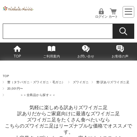
ログイン
カート
TOP
ご利用案内
お問い合せ
お客様の声
TOP
蟹（タラバガニ・ズワイガニ・毛ガニ）
ズワイガニ
蟹/訳ありズワイガニ足
20,001円〜
＞＞全商品から探す＜＜
気軽に楽しめる訳ありズワイガニ足
訳ありだからご家庭向けに最適なズワイガニ足
ズワイガニ足をたくさん食べたいなら
こちらのズワイガニ足はリーズナブルな価格でオススメで
す。