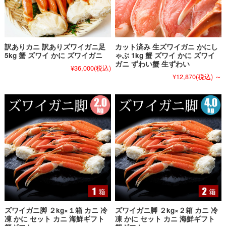
訳ありカニ 訳ありズワイガニ足
カット済み 生ズワイガニ かにし
5kg 蟹 ズワイ かに ズワイガニ
ゃぶ 1kg 蟹 ズワイ かに ズワイ
ガニ ずわい蟹 生ずわい
¥36,000
(税込)
¥12,870
(税込)
～
ズワイガニ脚 ２kg×１箱 カニ 冷
ズワイガニ脚 ２kg×２箱 カニ 冷
凍 かに セット カニ 海鮮ギフト
凍 かに セット カニ 海鮮ギフト