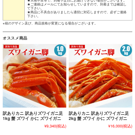
★天候不良等で、到着予定日にお届けできない場合がございます。
★ご連絡はメールにてお知らせしていますので、到着までは確認し
て下さい。
★商品に不具合がありましたら適切に対応しますので、必ずご連絡
下さい。
※箱のデザイン及び、商品規格が変更になる場合がございます。
オススメ商品
訳ありカニ 訳ありズワイガニ足
訳ありカニ 訳ありズワイガニ足
1kg 蟹 ズワイ かに ズワイガニ
2kg 蟹 ズワイ かに ズワイガニ
¥9,340
(税込)
¥16,000
(税込)