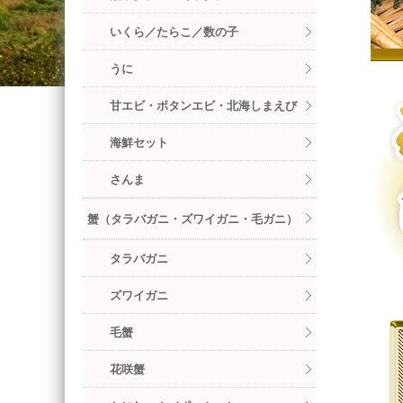
いくら／たらこ／数の子
うに
甘エビ・ボタンエビ・北海しまえび
海鮮セット
さんま
蟹（タラバガニ・ズワイガニ・毛ガニ）
タラバガニ
ズワイガニ
毛蟹
花咲蟹