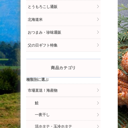
とうもろこし通販
北海道米
おつまみ・珍味通販
父の日ギフト特集
商品カテゴリ
種類別に選ぶ
市場直送！海産物
鮭
一夜干し
活ホタテ・玉冷ホタテ