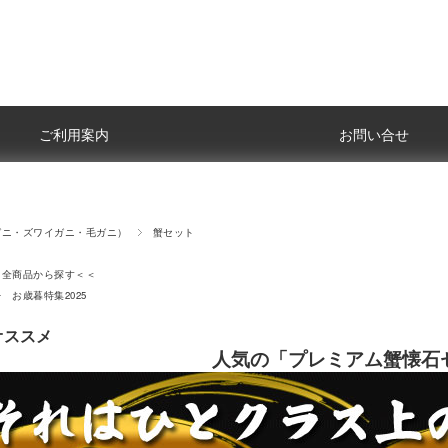
ご利用案内
お問い合せ
ガニ・ズワイガニ・毛ガニ）
蟹セット
品から探す＜＜
お歳暮特集2025
オススメ
人気の「プレミアム蟹懐石