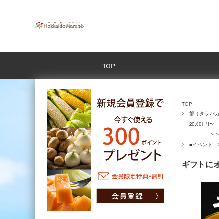
TOP
TOP
蟹（タラバ
20,001円〜
＞＞全商
■イベント
ギフトに