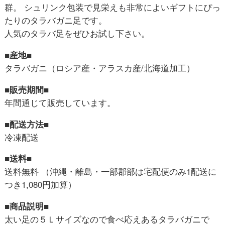
群。 シュリンク包装で見栄えも非常によいギフトにぴっ
たりのタラバガニ足です。
人気のタラバ足をぜひお試し下さい。
■産地■
タラバガニ（ロシア産・アラスカ産/北海道加工）
■販売期間■
年間通じて販売しています。
■配送方法■
冷凍配送
■送料■
送料無料 （沖縄・離島・一部郡部は宅配便のみ1配送に
つき1,080円加算）
■商品説明■
太い足の５Ｌサイズなので食べ応えあるタラバガニで