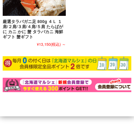
厳選タラバガニ足 800g ４Ｌ １
肩/２肩/３肩/４肩/５肩 たらばが
に カニ かに 蟹 タラバカニ 海鮮
ギフト 蟹ギフト
¥13,150
(税込)
～