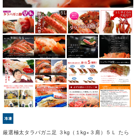
厳選極太タラバガニ足 ３kg（１kg×３肩）５Ｌ たら