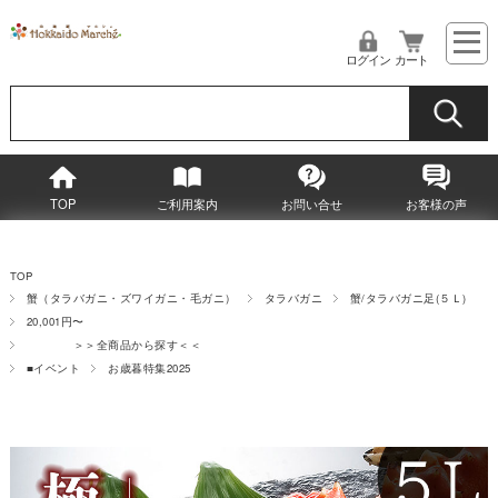
ログイン
カート
TOP
ご利用案内
お問い合せ
お客様の声
TOP
蟹（タラバガニ・ズワイガニ・毛ガニ）
タラバガニ
蟹/タラバガニ足(５Ｌ)
20,001円〜
＞＞全商品から探す＜＜
■イベント
お歳暮特集2025