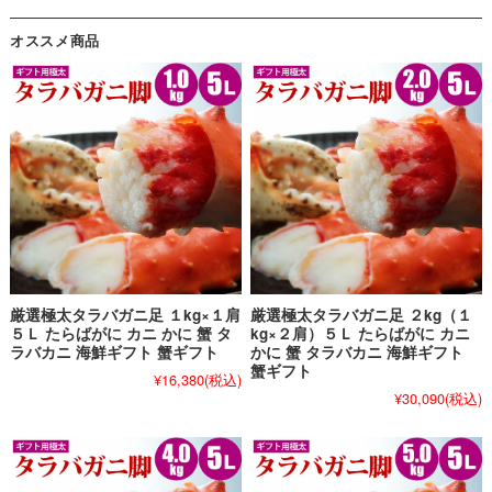
オススメ商品
厳選極太タラバガニ足 １kg×１肩
厳選極太タラバガニ足 ２kg（１
５Ｌ たらばがに カニ かに 蟹 タ
kg×２肩）５Ｌ たらばがに カニ
ラバカニ 海鮮ギフト 蟹ギフト
かに 蟹 タラバカニ 海鮮ギフト
蟹ギフト
¥16,380
(税込)
¥30,090
(税込)