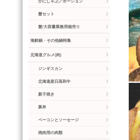
かにしゃぶ／ポーション
蟹セット
蟹/大容量業務用箱売り
海鮮鍋・その他鍋特集
北海道グルメ(肉)
ジンギスカン
北海道産日高和牛
新子焼き
豚丼
ベーコンとソーセージ
焼肉用の肉類