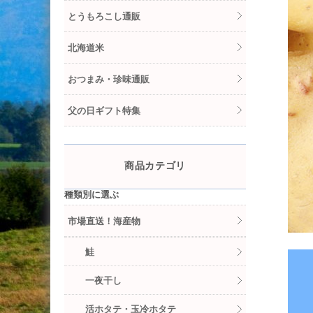
とうもろこし通販
北海道米
おつまみ・珍味通販
父の日ギフト特集
商品カテゴリ
種類別に選ぶ
市場直送！海産物
鮭
一夜干し
活ホタテ・玉冷ホタテ