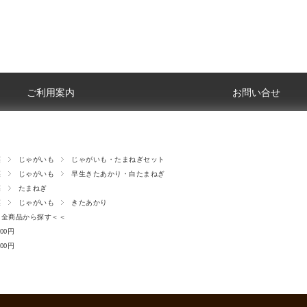
ご利用案内
お問い合せ
菜
じゃがいも
じゃがいも・たまねぎセット
菜
じゃがいも
早生きたあかり・白たまねぎ
菜
たまねぎ
菜
じゃがいも
きたあかり
品から探す＜＜
000円
000円