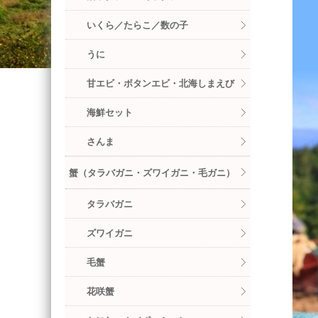
いくら／たらこ／数の子
うに
甘エビ・ボタンエビ・北海しまえび
海鮮セット
さんま
蟹（タラバガニ・ズワイガニ・毛ガニ）
タラバガニ
ズワイガニ
毛蟹
花咲蟹