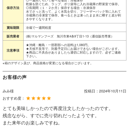
乾燥を防ぐため、ラップ、ポリ袋等に入れ冷蔵庫の野菜室で保存。
◎長期間（１・２か月）保存する場合：冷凍保存
保存方法
水でさっと洗って、よく水気を切り、フリーザーパック等に入れて
冷蔵庫の冷凍室で保存。食べるときは凍ったまま水に晒すと皮が剥
きやすくなります。
冷蔵で一週間程度
賞味期限
(株)マルマンフーズ 旭川市東4条9丁目1-13（通信販売専業）
販売業者
★沖縄・離島・一部郡部への送料は1,080円。
★天候不良等で、到着予定日にお届けできない場合がございます。
注意事項
★商品に不具合がありましたら適切に対応しますので、必ずご連絡
下さい。
※箱のデザイン及び、商品規格が変更になる場合がございます。
お客様の声
みみ様
投稿日：
2024年10月11日
おすすめ度：
とても美味しかったので再度注文したかったのです。
残念ながら、すでに売り切れだったようです。
また来年のお楽しみですね。