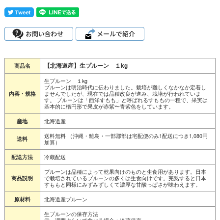
【北海道産】生プルーン １kg
商品名
生プルーン １kg
プルーンは明治時代に伝わりました。栽培が難しくなかなか定着し
ませんでしたが、現在では品種改良が進み、栽培が行われていま
内容・規格
す。 プルーンは「西洋すもも」と呼ばれるすももの一種で、果実は
基本的に楕円形で果皮が赤紫〜青紫色をしています。
北海道産
産地
送料無料 （沖縄・離島・一部郡部は宅配便のみ1配送につき1,080円
送料
加算）
冷蔵配送
配送方法
プルーンは品種によって乾果向けのものと生食用があります。日本
で栽培されているプルーンの多くは生食向けです。完熟すると日本
商品説明
すももと同様にみずみずしくて濃厚な甘酸っぱさが味わえます。
北海道産プルーン
原材料
生プルーンの保存方法
◎一週間ぐらいで食べる場合：冷蔵保存