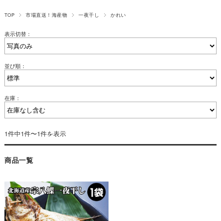
TOP
市場直送！海産物
一夜干し
かれい
表示切替：
並び順：
在庫：
1件中1件〜1件を表示
商品一覧